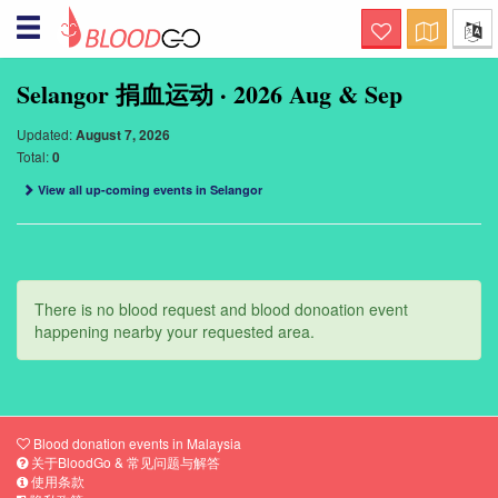
你好！ 欢迎来到BloodGo
拯救生命
Selangor 捐血运动 · 2026 Aug & Sep
您是捐血者吗？
Updated:
August 7, 2026
让我们一起拯救生命。 提交您的捐血资
Total:
0
料，当有人需要您的帮助时，我们会通过
短信，电子邮件和推送通知，通知您。
View all up-coming events in Selangor
寻找特殊血型的血液？
这是一个拯救生命的渠道。请提交您的血
液请求，我们将通过短信、电子邮件和推
送通知立即通知您附近血型吻合的捐助勇
士
There is no blood request and blood donoation event
happening nearby your requested area.
举办捐血活动？
这是一个护理意识的渠道。 提交您的捐血
活动详情，我们将在活动的前一天通过短
信，电子邮件和推送通知，通知附近匹配
的捐赠者
Blood donation events in Malaysia
Nearby Blood Donation
关于BloodGo & 常见问题与解答
Events
使用条款