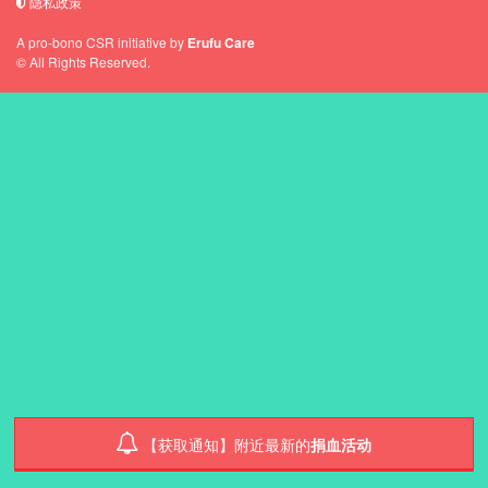
隐私政策
这是一个社区援助网络。请查看您附近的
血液需求，如果条件允许的话，请您毫不
A pro-bono CSR initiative by
Erufu Care
犹豫地卷起衣袖！
© All Rights Reserved.
BLOODGO
关于BloodGo & 常见问题与解答
使用条款
隐私政策
【获取通知】附近最新的
捐血活动