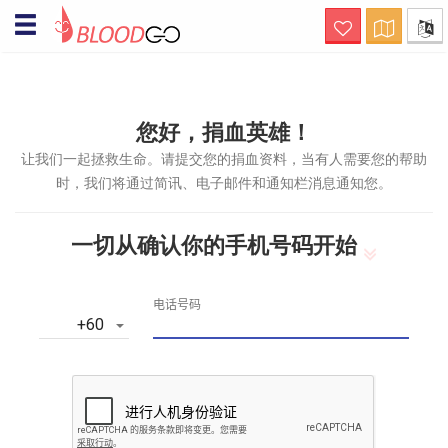
你好！ 欢迎来到BloodGo
拯救生命
您是捐血者吗？
您好，捐血英雄！
让我们一起拯救生命。 提交您的捐血资
料，当有人需要您的帮助时，我们会通过
让我们一起拯救生命。请提交您的捐血资料，当有人需要您的帮助
短信，电子邮件和推送通知，通知您。
时，我们将通过简讯、电子邮件和通知栏消息通知您。
寻找特殊血型的血液？
这是一个拯救生命的渠道。请提交您的血
液请求，我们将通过短信、电子邮件和推
一切从确认你的手机号码开始
送通知立即通知您附近血型吻合的捐助勇
士
举办捐血活动？
电话号码
‎+60
这是一个护理意识的渠道。 提交您的捐血
活动详情，我们将在活动的前一天通过短
信，电子邮件和推送通知，通知附近匹配
的捐赠者
Nearby Blood Donation
Events