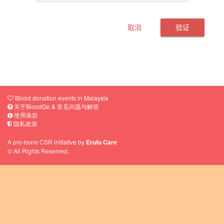
这是一个社区援助网络。请查看您附近的
血液需求，如果条件允许的话，请您毫不
犹豫地卷起衣袖！
取消
验证
BLOODGO
关于BloodGo & 常见问题与解答
使用条款
Blood donation events in Malaysia
隐私政策
关于BloodGo & 常见问题与解答
使用条款
隐私政策
A pro-bono CSR initiative by
Erufu Care
© All Rights Reserved.